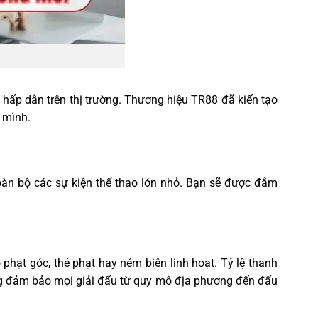
g hấp dẫn trên thị trường. Thương hiệu TR88 đã kiến tạo
 mình.
àn bộ các sự kiện thể thao lớn nhỏ. Bạn sẽ được đắm
 phạt góc, thẻ phạt hay ném biên linh hoạt. Tỷ lệ thanh
hống đảm bảo mọi giải đấu từ quy mô địa phương đến đấu