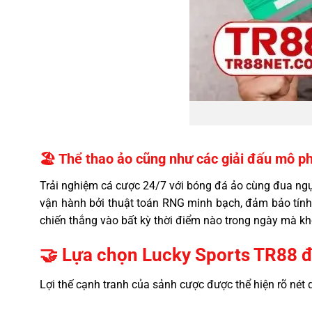
🏖️ Thể thao ảo cũng như các giải đấu mô p
Trải nghiệm cá cược 24/7 với bóng đá ảo cùng đua ngựa 
vận hành bởi thuật toán RNG minh bạch, đảm bảo tính c
chiến thắng vào bất kỳ thời điểm nào trong ngày mà kh
🤝 Lựa chọn Lucky Sports TR88 đ
Lợi thế cạnh tranh của sảnh cược được thể hiện rõ nét 