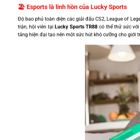
🏖️ Esports là linh hồn của Lucky Sports
Độ bao phủ toàn diện các giải đấu CS2, League of Lege
trận, hội viên tại
Lucky Sports TR88
có thể thử sức với
tảng hiện đại tạo nên một sức hút khó cưỡng cho giới tr