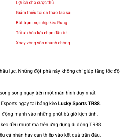
Lợi ích cho cược thủ
Giảm thiểu tối đa thao tác sai
Bắt trọn mọi nhịp kèo Rung
Tối ưu hóa lựa chọn đầu tư
Xoay vòng vốn nhanh chóng
châu lục. Những đột phá này không chỉ giúp tăng tốc độ
t song song ngay trên một màn hình duy nhất.
n Esports ngay tại bảng kèo
Lucky Sports TR88
.
iến động mạnh vào những phút bù giờ kịch tính.
i kèo đều mượt mà trên ứng dụng di động TR88.
iệu cá nhân hay can thiệp vào kết quả trận đấu.