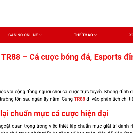
CASINO ONLINE
THỂ THAO
X
 TR88 – Cá cược bóng đá, Esports đỉ
thuộc với cộng đồng người chơi cá cược trực tuyến. Không đìn
 trường tồn sau ngần ấy năm. Cùng
TR88
đi vào phân tích chi ti
lại chuẩn mực cá cược hiện đại
oặt quan trọng trong việc thiết lập chuẩn mực giải trí dành r