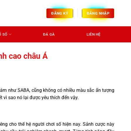
ĐĂNG KÝ
ĐĂNG NHẬP
Ổ SỐ
ĐÁ GÀ
LIÊN HỆ
nh cao châu Á
h đám như SABA, cũng không có nhiều màu sắc ấn tượng
ết vì sao nó lại được yêu thích đến vậy.
iêng cho thế hệ người chơi số hiện nay. Sảnh cược này