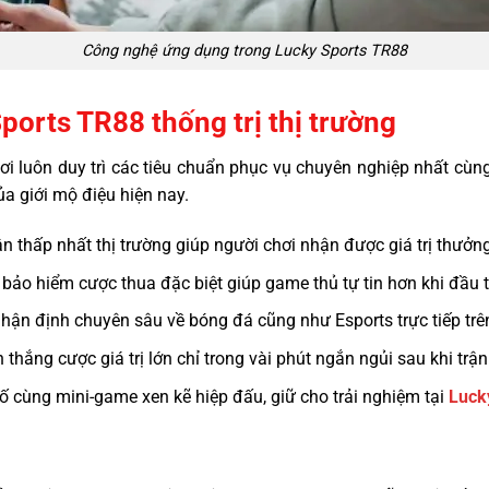
Công nghệ ứng dụng trong Lucky Sports TR88
ports TR88 thống trị thị trường
ơi luôn duy trì các tiêu chuẩn phục vụ chuyên nghiệp nhất cùn
ủa giới mộ điệu hiện nay.
ận thấp nhất thị trường giúp người chơi nhận được giá trị thưởn
bảo hiểm cược thua đặc biệt giúp game thủ tự tin hơn khi đầu t
nhận định chuyên sâu về bóng đá cũng như Esports trực tiếp trê
 thắng cược giá trị lớn chỉ trong vài phút ngắn ngủi sau khi trậ
 số cùng mini-game xen kẽ hiệp đấu, giữ cho trải nghiệm tại
Luck