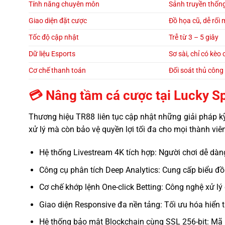
Tính năng chuyên môn
Sảnh truyền thốn
Giao diện đặt cược
Đồ họa cũ, dễ rối 
Tốc độ cập nhật
Trễ từ 3 – 5 giây
Dữ liệu Esports
Sơ sài, chỉ có kèo 
Cơ chế thanh toán
Đối soát thủ công
💳 Nâng tầm cá cược tại Lucky S
Thương hiệu TR88 liên tục cập nhật những giải pháp kỹ
xử lý mà còn bảo vệ quyền lợi tối đa cho mọi thành viê
Hệ thống Livestream 4K tích hợp: Người chơi dễ dàng
Công cụ phân tích Deep Analytics: Cung cấp biểu đồ 
Cơ chế khớp lệnh One-click Betting: Công nghệ xử lý đ
Giao diện Responsive đa nền tảng: Tối ưu hóa hiển
Hệ thống bảo mật Blockchain cùng SSL 256-bit: Mã hóa