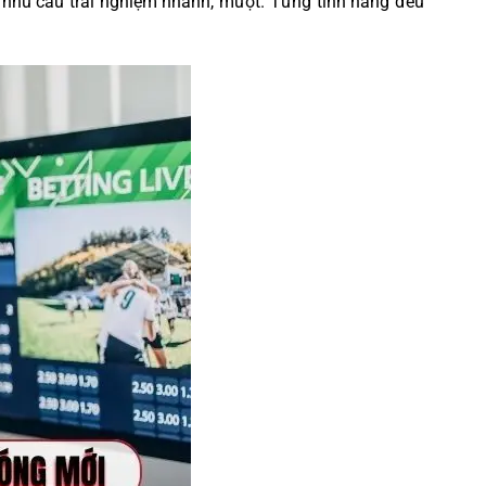
g nhu cầu trải nghiệm nhanh, mượt. Từng tính năng đều