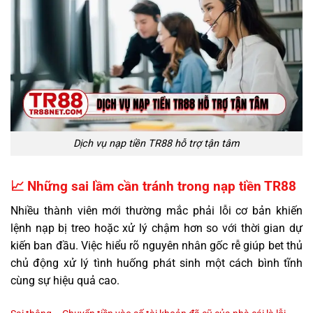
Dịch vụ nạp tiền TR88 hỗ trợ tận tâm
📈 Những sai lầm cần tránh trong nạp tiền TR88
Nhiều thành viên mới thường mắc phải lỗi cơ bản khiến
lệnh nạp bị treo hoặc xử lý chậm hơn so với thời gian dự
kiến ban đầu. Việc hiểu rõ nguyên nhân gốc rễ giúp bet thủ
chủ động xử lý tình huống phát sinh một cách bình tĩnh
cùng sự hiệu quả cao.