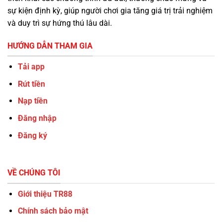
sự kiện định kỳ, giúp người chơi gia tăng giá trị trải nghiệm
và duy trì sự hứng thú lâu dài.
HƯỚNG DẪN THAM GIA
Tải app
Rút tiền
Nạp tiền
Đăng nhập
Đăng ký
VỀ CHÚNG TÔI
Giới thiệu TR88
Chính sách bảo mật