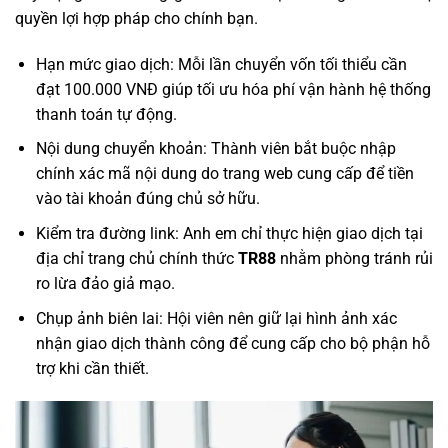
quyền lợi hợp pháp cho chính bạn.
Hạn mức giao dịch: Mỗi lần chuyển vốn tối thiểu cần
đạt 100.000 VNĐ giúp tối ưu hóa phí vận hành hệ thống
thanh toán tự động.
Nội dung chuyển khoản: Thành viên bắt buộc nhập
chính xác mã nội dung do trang web cung cấp để tiền
vào tài khoản đúng chủ sở hữu.
Kiểm tra đường link: Anh em chỉ thực hiện giao dịch tại
địa chỉ trang chủ chính thức
TR88
nhằm phòng tránh rủi
ro lừa đảo giả mạo.
Chụp ảnh biên lai: Hội viên nên giữ lại hình ảnh xác
nhận giao dịch thành công để cung cấp cho bộ phận hỗ
trợ khi cần thiết.