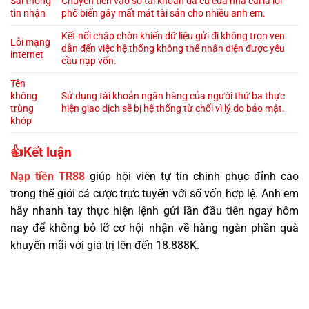
Sai thông
Chuyển tiền vào số tài khoản đã cũ của nhà cái là lỗi
tin nhận
phổ biến gây mất mát tài sản cho nhiều anh em.
Kết nối chập chờn khiến dữ liệu gửi đi không trọn vẹn
Lỗi mạng
dẫn đến việc hệ thống không thể nhận diện được yêu
internet
cầu nạp vốn.
Tên
không
Sử dụng tài khoản ngân hàng của người thứ ba thực
trùng
hiện giao dịch sẽ bị hệ thống từ chối vì lý do bảo mật.
khớp
👍Kết luận
Nạp tiền TR88
giúp hội viên tự tin chinh phục đỉnh cao
trong thế giới cá cược trực tuyến với số vốn hợp lệ. Anh em
hãy nhanh tay thực hiện lệnh gửi lần đầu tiên ngay hôm
nay để không bỏ lỡ cơ hội nhận về hàng ngàn phần quà
khuyến mãi với giá trị lên đến 18.888K.