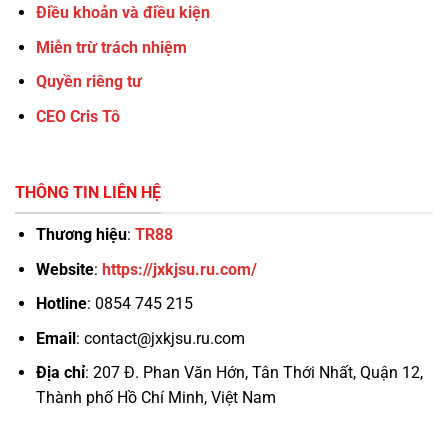
Điều khoản và điều kiện
Miễn trừ trách nhiệm
Quyền riêng tư
CEO Cris Tô
THÔNG TIN LIÊN HỆ
Thương hiệu
:
TR88
Website
:
https://jxkjsu.ru.com/
Hotline
: 0854 745 215
Email
:
contact@jxkjsu.ru.com
Địa chỉ
: 207 Đ. Phan Văn Hớn, Tân Thới Nhất, Quận 12,
Thành phố Hồ Chí Minh, Việt Nam