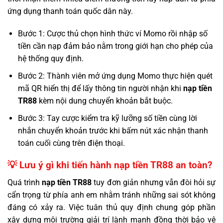
ứng dụng thanh toán quốc dân này.
Bước 1: Cược thủ chọn hình thức ví Momo rồi nhập số
tiền cần nạp đảm bảo nằm trong giới hạn cho phép của
hệ thống quy định.
Bước 2: Thành viên mở ứng dụng Momo thực hiện quét
mã QR hiển thị để lấy thông tin người nhận khi
nạp tiền
TR88
kèm nội dung chuyển khoản bắt buộc.
Bước 3: Tay cược kiểm tra kỹ lưỡng số tiền cùng lời
nhắn chuyển khoản trước khi bấm nút xác nhận thanh
toán cuối cùng trên điện thoại.
💡 Lưu ý gì khi tiến hành nạp tiền TR88 an toàn?
Quá trình
nạp tiền TR88
tuy đơn giản nhưng vẫn đòi hỏi sự
cẩn trọng từ phía anh em nhằm tránh những sai sót không
đáng có xảy ra. Việc tuân thủ quy định chung góp phần
xây dựng môi trường giải trí lành mạnh đồng thời bảo vệ