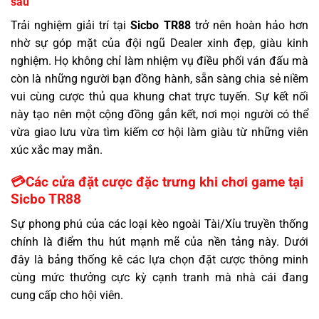
sâu
Trải nghiệm giải trí tại
Sicbo TR88
trở nên hoàn hảo hơn
nhờ sự góp mặt của đội ngũ Dealer xinh đẹp, giàu kinh
nghiệm. Họ không chỉ làm nhiệm vụ điều phối ván đấu mà
còn là những người bạn đồng hành, sẵn sàng chia sẻ niềm
vui cùng cược thủ qua khung chat trực tuyến. Sự kết nối
này tạo nên một cộng đồng gắn kết, nơi mọi người có thể
vừa giao lưu vừa tìm kiếm cơ hội làm giàu từ những viên
xúc xắc may mắn.
💳Các cửa đặt cược đặc trưng khi chơi game tại
Sicbo TR88
Sự phong phú của các loại kèo ngoài Tài/Xỉu truyền thống
chính là điểm thu hút mạnh mẽ của nền tảng này. Dưới
đây là bảng thống kê các lựa chọn đặt cược thông minh
cùng mức thưởng cực kỳ cạnh tranh mà nhà cái đang
cung cấp cho hội viên.