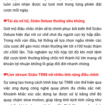
luôn cảm nhận được sự tươi mới trong từng phiên đặt
cược mỗi ngày.
💸Tài xỉu nổ hũ, Sicbo Deluxe thưởng siêu khủng
Giới mộ điệu chắc chắn sẽ bị chinh phục bởi biến thể Sicbo
Deluxe hiện đại với cơ chế chơi đa người cực kỳ hấp dẫn.
Trong mỗi ván đấu, hệ thống sẽ lựa chọn ngẫu nhiên các
cửa cược để gán mức nhân thưởng lên tới x100 hoặc thậm
chí x500 lần. Trải nghiệm sự hồi hộp tột độ khi một lệnh
đặt cược bình thường bỗng chốc trở thành hũ lớn mang về
khoản lợi nhuận khổng lồ giúp đổi đời nhanh chóng.
💸Live stream Sicbo TR88 với nhiều tính năng điều chỉnh
Sự sáng tạo trong cách trình bày tại TR88 còn thể hiện qua
việc ứng dụng công nghệ quay phim đa chiều sắc nét.
Khoảnh khắc xúc xắc dừng lại được xử lý bằng chế độ
quay chậm slow motion, giúp tăng tính kịch tính cũng như