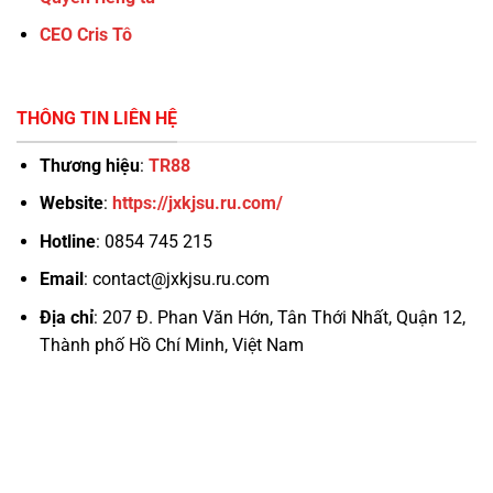
CEO Cris Tô
THÔNG TIN LIÊN HỆ
Thương hiệu
:
TR88
Website
:
https://jxkjsu.ru.com/
Hotline
: 0854 745 215
Email
:
contact@jxkjsu.ru.com
Địa chỉ
: 207 Đ. Phan Văn Hớn, Tân Thới Nhất, Quận 12,
Thành phố Hồ Chí Minh, Việt Nam