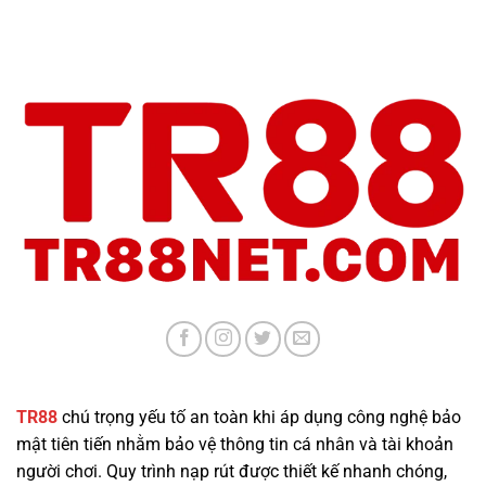
TR88
chú trọng yếu tố an toàn khi áp dụng công nghệ bảo
mật tiên tiến nhằm bảo vệ thông tin cá nhân và tài khoản
người chơi. Quy trình nạp rút được thiết kế nhanh chóng,