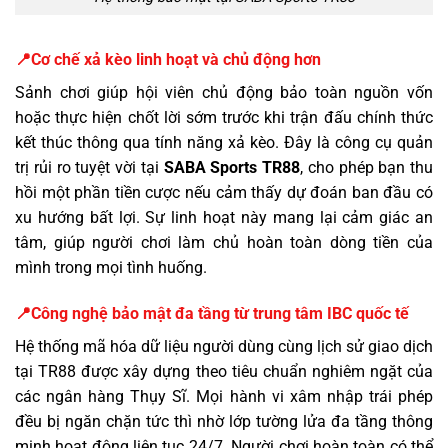
📍Cơ chế xả kèo linh hoạt và chủ động hơn
Sảnh chơi giúp hội viên chủ động bảo toàn nguồn vốn
hoặc thực hiện chốt lời sớm trước khi trận đấu chính thức
kết thúc thông qua tính năng xả kèo. Đây là công cụ quản
trị rủi ro tuyệt vời tại
SABA Sports TR88
, cho phép bạn thu
hồi một phần tiền cược nếu cảm thấy dự đoán ban đầu có
xu hướng bất lợi. Sự linh hoạt này mang lại cảm giác an
tâm, giúp người chơi làm chủ hoàn toàn dòng tiền của
mình trong mọi tình huống.
📍Công nghệ bảo mật đa tầng từ trung tâm IBC quốc tế
Hệ thống mã hóa dữ liệu người dùng cùng lịch sử giao dịch
tại TR88 được xây dựng theo tiêu chuẩn nghiêm ngặt của
các ngân hàng Thụy Sĩ. Mọi hành vi xâm nhập trái phép
đều bị ngăn chặn tức thì nhờ lớp tường lửa đa tầng thông
minh hoạt động liên tục 24/7. Người chơi hoàn toàn có thể