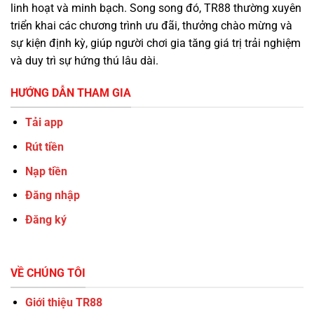
linh hoạt và minh bạch. Song song đó, TR88 thường xuyên
triển khai các chương trình ưu đãi, thưởng chào mừng và
sự kiện định kỳ, giúp người chơi gia tăng giá trị trải nghiệm
và duy trì sự hứng thú lâu dài.
HƯỚNG DẪN THAM GIA
Tải app
Rút tiền
Nạp tiền
Đăng nhập
Đăng ký
VỀ CHÚNG TÔI
Giới thiệu TR88