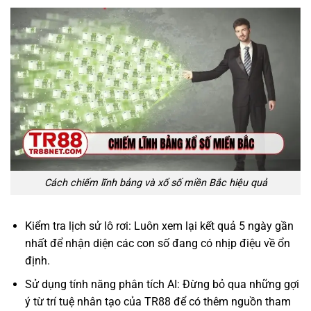
Cách chiếm lĩnh bảng và xổ số miền Bắc hiệu quả
Kiểm tra lịch sử lô rơi: Luôn xem lại kết quả 5 ngày gần
nhất để nhận diện các con số đang có nhịp điệu về ổn
định.
Sử dụng tính năng phân tích AI: Đừng bỏ qua những gợi
ý từ trí tuệ nhân tạo của TR88 để có thêm nguồn tham