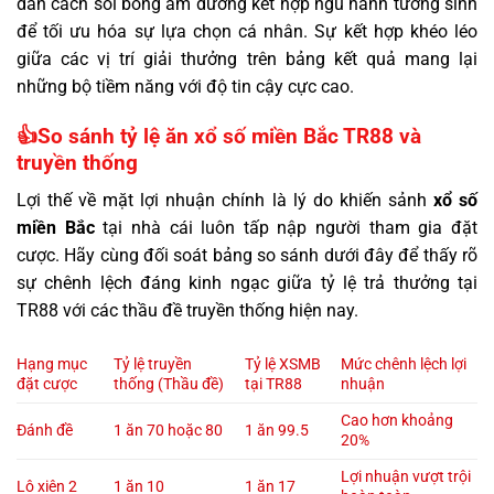
dẫn cách soi bóng âm dương kết hợp ngũ hành tương sinh
để tối ưu hóa sự lựa chọn cá nhân. Sự kết hợp khéo léo
giữa các vị trí giải thưởng trên bảng kết quả mang lại
những bộ tiềm năng với độ tin cậy cực cao.
👍So sánh tỷ lệ ăn xổ số miền Bắc TR88 và
truyền thống
Lợi thế về mặt lợi nhuận chính là lý do khiến sảnh
xổ số
miền Bắc
tại nhà cái luôn tấp nập người tham gia đặt
cược. Hãy cùng đối soát bảng so sánh dưới đây để thấy rõ
sự chênh lệch đáng kinh ngạc giữa tỷ lệ trả thưởng tại
TR88 với các thầu đề truyền thống hiện nay.
Hạng mục
Tỷ lệ truyền
Tỷ lệ XSMB
Mức chênh lệch lợi
đặt cược
thống (Thầu đề)
tại TR88
nhuận
Cao hơn khoảng
Đánh đề
1 ăn 70 hoặc 80
1 ăn 99.5
20%
Lợi nhuận vượt trội
Lô xiên 2
1 ăn 10
1 ăn 17