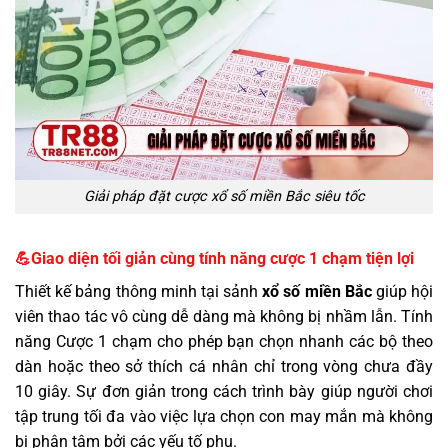
Giải pháp đặt cược xổ số miền Bắc siêu tốc
💪Giao diện tối giản cùng tính năng cược 1 chạm tiện lợi
Thiết kế bảng thông minh tại sảnh
xổ số miền Bắc
giúp hội
viên thao tác vô cùng dễ dàng mà không bị nhầm lẫn. Tính
năng Cược 1 chạm cho phép bạn chọn nhanh các bộ theo
dàn hoặc theo sở thích cá nhân chỉ trong vòng chưa đầy
10 giây. Sự đơn giản trong cách trình bày giúp người chơi
tập trung tối đa vào việc lựa chọn con may mắn mà không
bị phân tâm bởi các yếu tố phụ.