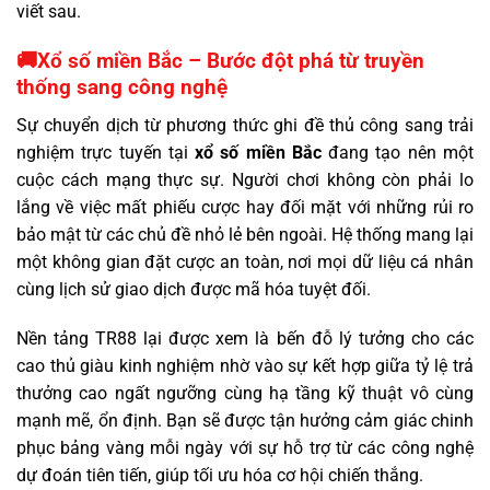
viết sau.
🚚Xổ số miền Bắc – Bước đột phá từ truyền
thống sang công nghệ
Sự chuyển dịch từ phương thức ghi đề thủ công sang trải
nghiệm trực tuyến tại
xổ số miền Bắc
đang tạo nên một
cuộc cách mạng thực sự. Người chơi không còn phải lo
lắng về việc mất phiếu cược hay đối mặt với những rủi ro
bảo mật từ các chủ đề nhỏ lẻ bên ngoài. Hệ thống mang lại
một không gian đặt cược an toàn, nơi mọi dữ liệu cá nhân
cùng lịch sử giao dịch được mã hóa tuyệt đối.
Nền tảng TR88 lại được xem là bến đỗ lý tưởng cho các
cao thủ giàu kinh nghiệm nhờ vào sự kết hợp giữa tỷ lệ trả
thưởng cao ngất ngưỡng cùng hạ tầng kỹ thuật vô cùng
mạnh mẽ, ổn định. Bạn sẽ được tận hưởng cảm giác chinh
phục bảng vàng mỗi ngày với sự hỗ trợ từ các công nghệ
dự đoán tiên tiến, giúp tối ưu hóa cơ hội chiến thắng.