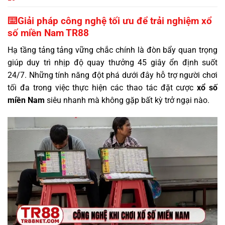
⌨️Giải pháp công nghệ tối ưu để trải nghiệm xổ
số miền Nam TR88
Hạ tầng tảng tảng vững chắc chính là đòn bẩy quan trọng
giúp duy trì nhịp độ quay thưởng 45 giây ổn định suốt
24/7. Những tính năng đột phá dưới đây hỗ trợ người chơi
tối đa trong việc thực hiện các thao tác đặt cược
xổ số
miền Nam
siêu nhanh mà không gặp bất kỳ trở ngại nào.