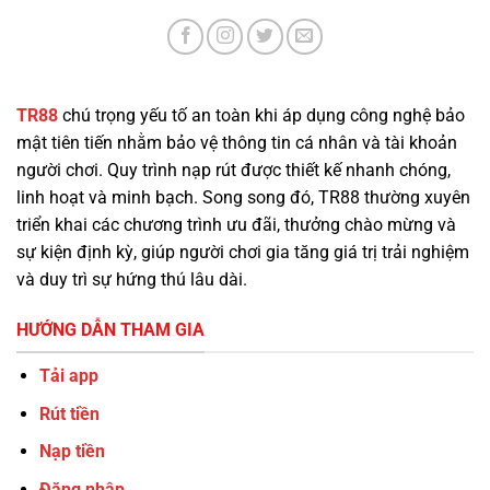
TR88
chú trọng yếu tố an toàn khi áp dụng công nghệ bảo
mật tiên tiến nhằm bảo vệ thông tin cá nhân và tài khoản
người chơi. Quy trình nạp rút được thiết kế nhanh chóng,
linh hoạt và minh bạch. Song song đó, TR88 thường xuyên
triển khai các chương trình ưu đãi, thưởng chào mừng và
sự kiện định kỳ, giúp người chơi gia tăng giá trị trải nghiệm
và duy trì sự hứng thú lâu dài.
HƯỚNG DẪN THAM GIA
Tải app
Rút tiền
Nạp tiền
Đăng nhập