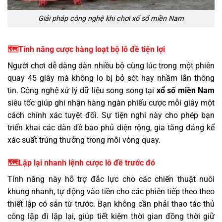
Giải pháp công nghệ khi chơi xổ số miền Nam
🗺️Tính năng cược hàng loạt bộ lô đề tiện lợi
Người chơi dễ dàng dàn nhiều bộ cùng lúc trong một phiên
quay 45 giây mà không lo bị bỏ sót hay nhầm lẫn thông
tin. Công nghệ xử lý dữ liệu song song tại
xổ số miền Nam
siêu tốc giúp ghi nhận hàng ngàn phiếu cược mỗi giây một
cách chính xác tuyệt đối. Sự tiện nghi này cho phép bạn
triển khai các dàn đề bao phủ diện rộng, gia tăng đáng kể
xác suất trúng thưởng trong mỗi vòng quay.
🗺️Lặp lại nhanh lệnh cược lô đề trước đó
Tính năng này hỗ trợ đắc lực cho các chiến thuật nuôi
khung nhanh, tự động vào tiền cho các phiên tiếp theo theo
thiết lập có sẵn từ trước. Bạn không cần phải thao tác thủ
công lặp đi lặp lại, giúp tiết kiệm thời gian đồng thời giữ