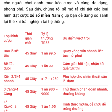
cho người chơi danh mục kèo cược vô cùng đa dạng,
phong phú. Sau đây, chúng tôi sẽ mô tả chi tiết các loại
hình đặt cược
xổ số miền Nam
giúp bạn dễ dàng so sánh
lợi thế khi trải nghiệm tại hệ thống.
Thời
Tỷ lệ
Loại hình
gian
thưởng
Ưu điểm vượt trội
cược
chờ
TR88
Bao lô siêu
Quay vòng vốn nhanh, liên
45 Giây
1 ăn 99.5
tốc
tục mỗi phút
Đề đầu
Cảm giác hồi hộp, nhận kết
45 Giây
1 ăn 99
đuôi
quả tức thì
Xiên 2/3/4
Phù hợp cho chiến thuật săn
45 Giây
x17 – x250
nhanh
lãi đậm
3 Càng/4
1 ăn 980 –
Thử thách phán đoán nhanh,
45 Giây
Càng
9000
thưởng khủng
Tài
Hình thức mới lạ, dễ chơi, dễ
Xỉu/Chẵn
45 Giây
1 ăn 1.95
trúng thưởng
Lẻ