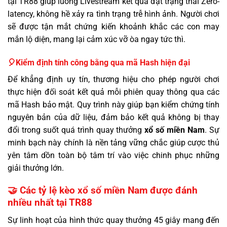
tại TR88 giúp luồng Livestream kết quả đạt trạng thái Zero-
latency, không hề xảy ra tình trạng trễ hình ảnh. Người chơi
sẽ được tận mắt chứng kiến khoảnh khắc các con may
mắn lộ diện, mang lại cảm xúc vỡ òa ngay tức thì.
🎈Kiểm định tính công bằng qua mã Hash hiện đại
Để khẳng định uy tín, thương hiệu cho phép người chơi
thực hiện đối soát kết quả mỗi phiên quay thông qua các
mã Hash bảo mật. Quy trình này giúp bạn kiểm chứng tính
nguyên bản của dữ liệu, đảm bảo kết quả không bị thay
đổi trong suốt quá trình quay thưởng
xổ số miền Nam
. Sự
minh bạch này chính là nền tảng vững chắc giúp cược thủ
yên tâm dồn toàn bộ tâm trí vào việc chinh phục những
giải thưởng lớn.
🤝 Các tỷ lệ kèo xổ số miền Nam được đánh
nhiều nhất tại TR88
Sự linh hoạt của hình thức quay thưởng 45 giây mang đến