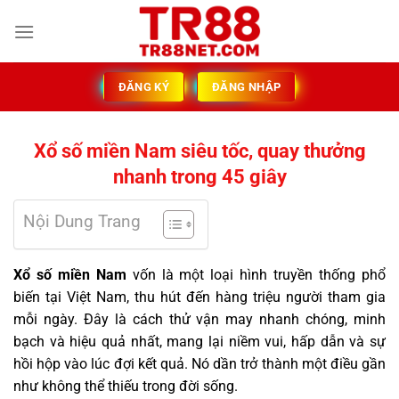
ĐĂNG KÝ
ĐĂNG NHẬP
Xổ số miền Nam siêu tốc, quay thưởng
nhanh trong 45 giây
Nội Dung Trang
Xổ số miền Nam
vốn là một loại hình truyền thống phổ
biến tại Việt Nam, thu hút đến hàng triệu người tham gia
mỗi ngày. Đây là cách thử vận may nhanh chóng, minh
bạch và hiệu quả nhất, mang lại niềm vui, hấp dẫn và sự
hồi hộp vào lúc đợi kết quả. Nó dần trở thành một điều gần
như không thể thiếu trong đời sống.