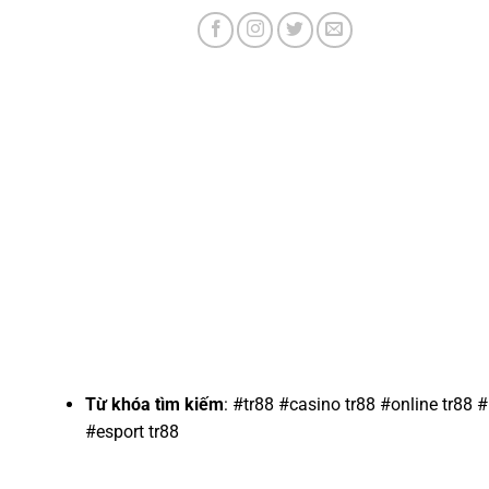
⚽ Bóng đá vua chiếm lĩnh bảng kèo thể tha
Bộ môn
thể thao TR88
luôn giữ vị thế chủ chốt khi th
chấp, tài xỉu hay phạt góc tùy theo sự am hiểu về đội 
thị trường chung khoảng 0.2% đến 0.5%.
🏀 Bóng rổ sôi động cùng nhịp đập thể thao
Giải đấu NBA danh giá mang lại cơ hội kiếm tiền hấp dẫ
cần tập trung quan sát biến động tỷ lệ cược xuất hiệ
đầu tiên trong mỗi hiệp.
Từ khóa tìm kiếm
: #tr88 #casino tr88 #online tr88 
#esport tr88