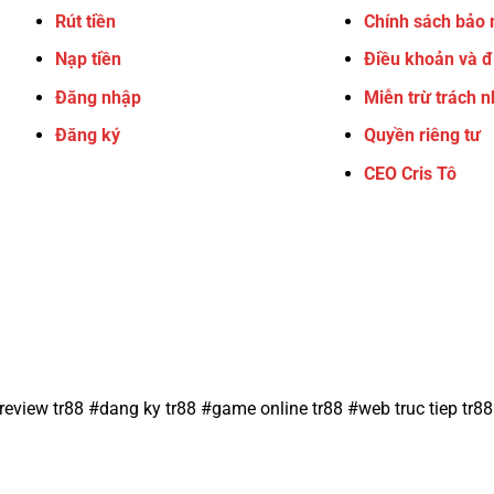
o TR88
Rút tiền
Chính sách bảo
u hút hơn 80% lượt đặt cược hàng ngày nhờ sức hấp dẫn từ 100
Nạp tiền
Điều khoản và đ
bóng yêu thích của bản thân mình. Số liệu thực tế chứng minh 
Đăng nhập
Miễn trừ trách 
Đăng ký
Quyền riêng tư
CEO Cris Tô
n dành cho người chơi thông qua những loại kèo ghi điểm số tr
n trên bảng điện tử. Nhà cái cung cấp 40 lựa chọn cược phụ mỗ
#review tr88 #dang ky tr88 #game online tr88 #web truc tiep tr88