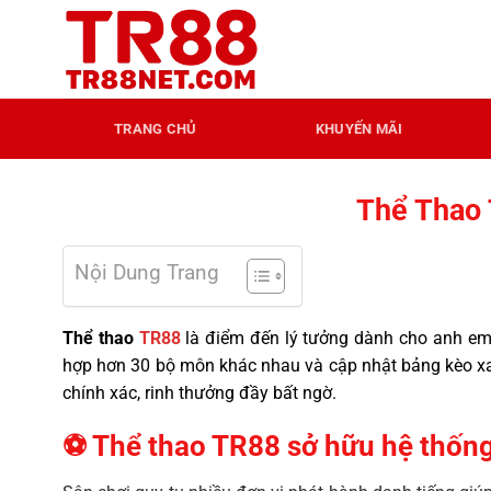
TRANG CHỦ
KHUYẾN MÃI
Thể Thao 
Nội Dung Trang
Thể thao
TR88
là điểm đến lý tưởng dành cho anh em đ
hợp hơn 30 bộ môn khác nhau và cập nhật bảng kèo xan
chính xác, rinh thưởng đầy bất ngờ.
⚽ Thể thao TR88 sở hữu hệ thống