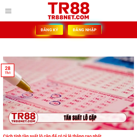
ĐĂNG KÝ
ĐĂNG NHẬP
28
Th1
Cách tính tần suất lô cặp để có tỷ lệ thắng cao nhất