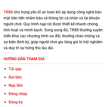
TR88
chú trọng yếu tố an toàn khi áp dụng công nghệ bảo
mật tiên tiến nhằm bảo vệ thông tin cá nhân và tài khoản
người chơi. Quy trình nạp rút được thiết kế nhanh chóng,
linh hoạt và minh bạch. Song song đó, TR88 thường xuyên
triển khai các chương trình ưu đãi, thưởng chào mừng và
sự kiện định kỳ, giúp người chơi gia tăng giá trị trải nghiệm
và duy trì sự hứng thú lâu dài.
HƯỚNG DẪN THAM GIA
Tải app
Rút tiền
Nạp tiền
Đăng nhập
Đăng ký