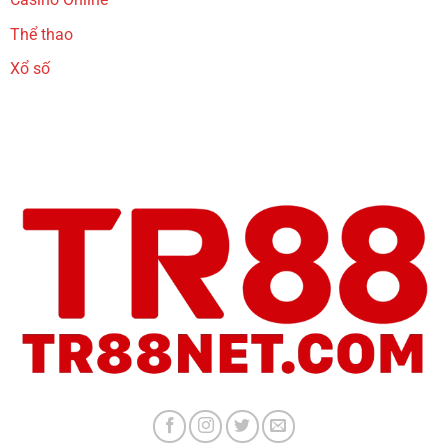
Thể thao
Xổ số