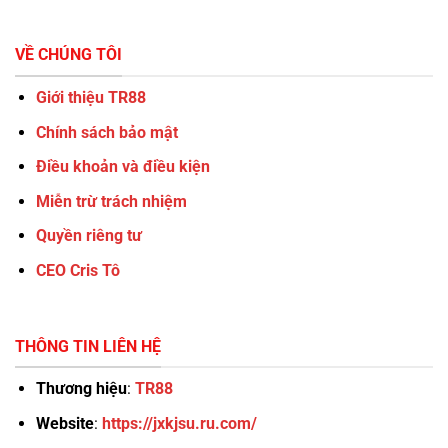
VỀ CHÚNG TÔI
Giới thiệu TR88
Chính sách bảo mật
Điều khoản và điều kiện
Miễn trừ trách nhiệm
Quyền riêng tư
CEO Cris Tô
THÔNG TIN LIÊN HỆ
Thương hiệu
:
TR88
Website
:
https://jxkjsu.ru.com/