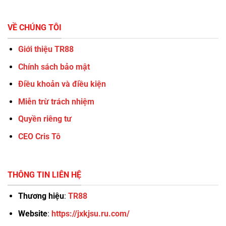
VỀ CHÚNG TÔI
Giới thiệu TR88
Chính sách bảo mật
Điều khoản và điều kiện
Miễn trừ trách nhiệm
Quyền riêng tư
CEO Cris Tô
THÔNG TIN LIÊN HỆ
Thương hiệu
:
TR88
Website
:
https://jxkjsu.ru.com/