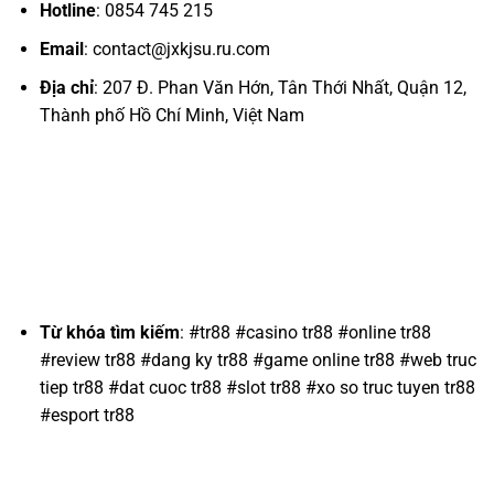
Hotline
: 0854 745 215
Email
:
contact@jxkjsu.ru.com
Địa chỉ
: 207 Đ. Phan Văn Hớn, Tân Thới Nhất, Quận 12,
Thành phố Hồ Chí Minh, Việt Nam
Từ khóa tìm kiếm
: #tr88 #casino tr88 #online tr88
#review tr88 #dang ky tr88 #game online tr88 #web truc
tiep tr88 #dat cuoc tr88 #slot tr88 #xo so truc tuyen tr88
#esport tr88