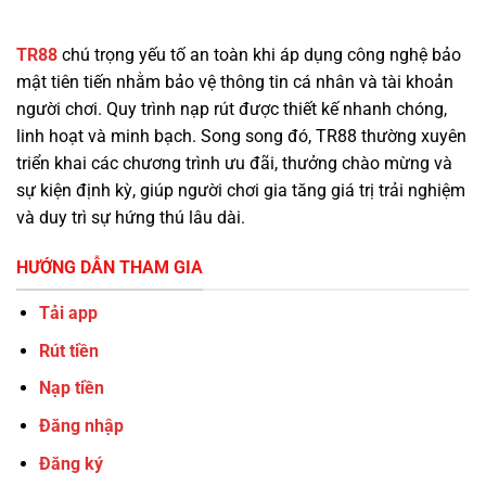
TR88
chú trọng yếu tố an toàn khi áp dụng công nghệ bảo
mật tiên tiến nhằm bảo vệ thông tin cá nhân và tài khoản
người chơi. Quy trình nạp rút được thiết kế nhanh chóng,
linh hoạt và minh bạch. Song song đó, TR88 thường xuyên
triển khai các chương trình ưu đãi, thưởng chào mừng và
sự kiện định kỳ, giúp người chơi gia tăng giá trị trải nghiệm
và duy trì sự hứng thú lâu dài.
HƯỚNG DẪN THAM GIA
Tải app
Rút tiền
Nạp tiền
Đăng nhập
Đăng ký