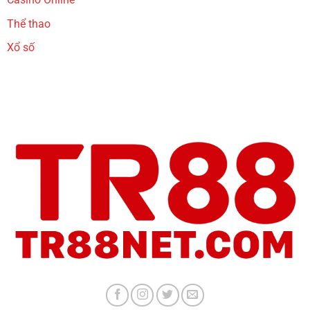
Thể thao
Xổ số