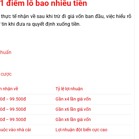
 1 điểm lô bao nhiêu tiền
thực tế nhận về sau khi trừ đi giá vốn ban đầu, việc hiểu rõ
tin khi đưa ra quyết định xuống tiền.
 chuẩn
t cược
ền nhận về
Tỷ lệ lợi nhuận
0đ – 99.500đ
Gần x4 lần giá vốn
0đ – 99.500đ
Gần x6 lần giá vốn
0đ – 99.500đ
Gần x6 lần giá vốn
huộc vào nhà cái
Lợi nhuận đột biến cực cao