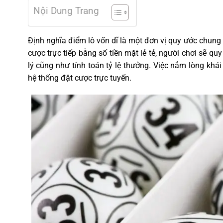
Nội Dung Trang
Định nghĩa điểm lô vốn dĩ là một đơn vị quy ước chung 
cược trực tiếp bằng số tiền mặt lẻ tẻ, người chơi sẽ 
lý cũng như tính toán tỷ lệ thưởng. Việc nắm lòng khá
hệ thống đặt cược trực tuyến.