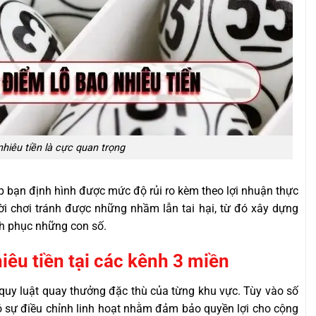
nhiêu tiền là cực quan trọng
 bạn định hình được mức độ rủi ro kèm theo lợi nhuận thực
gười chơi tránh được những nhầm lẫn tai hại, từ đó xây dựng
nh phục những con số.
hiêu tiền tại các kênh 3 miền
n quy luật quay thưởng đặc thù của từng khu vực. Tùy vào số
ó sự điều chỉnh linh hoạt nhằm đảm bảo quyền lợi cho cộng