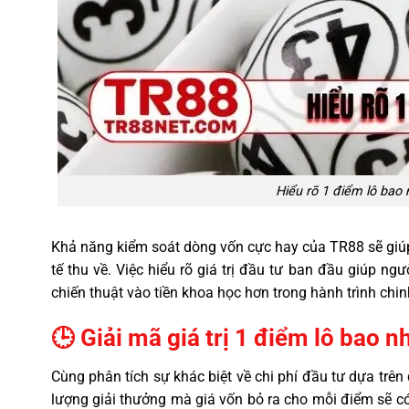
Hiểu rõ 1 điểm lô bao 
Khả năng kiểm soát dòng vốn cực hay của TR88 sẽ giúp
tế thu về. Việc hiểu rõ giá trị đầu tư ban đầu giúp n
chiến thuật vào tiền khoa học hơn trong hành trình chi
🕒 Giải mã giá trị 1 điểm lô bao n
Cùng phân tích sự khác biệt về chi phí đầu tư dựa trê
lượng giải thưởng mà giá vốn bỏ ra cho mỗi điểm sẽ c