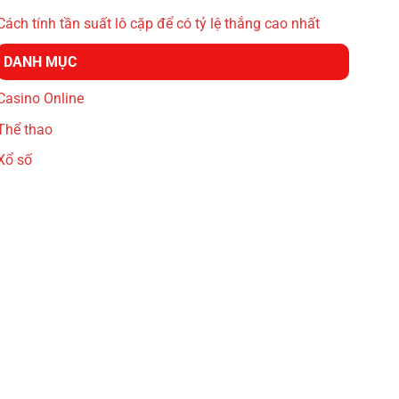
Cách tính tần suất lô cặp để có tỷ lệ thắng cao nhất
DANH MỤC
Casino Online
Thể thao
Xổ số