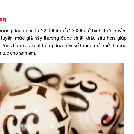
ởng
hường dao động từ 22.000đ đến 23.000đ ở hình thức truyền
c tuyến, mức giá này thường được chiết khấu sâu hơn, giúp
 Việc tính xác suất trúng dựa trên số lượng giải mở thưởng
ên tục cho anh em.