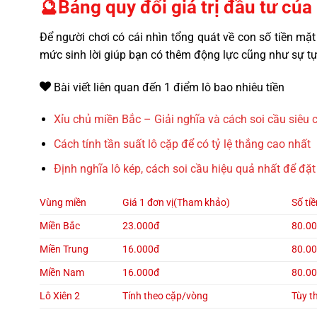
🔮Bảng quy đổi giá trị đầu tư của
Để người chơi có cái nhìn tổng quát về con số tiền mặt 
mức sinh lời giúp bạn có thêm động lực cũng như sự tự 
Bài viết liên quan đến 1 điểm lô bao nhiêu tiền
Xỉu chủ miền Bắc – Giải nghĩa và cách soi cầu siêu
Cách tính tần suất lô cặp để có tỷ lệ thắng cao nhất
Định nghĩa lô kép, cách soi cầu hiệu quả nhất để đặ
Vùng miền
Giá 1 đơn vị(Tham khảo)
Số ti
Miền Bắc
23.000đ
80.00
Miền Trung
16.000đ
80.00
Miền Nam
16.000đ
80.00
Lô Xiên 2
Tính theo cặp/vòng
Tùy t